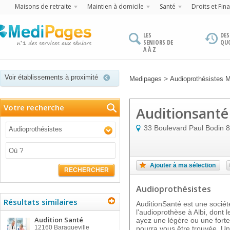
Maisons de retraite
Maintien à domicile
Santé
Droits et Fin
LES
DES
SENIORS DE
QU
A À Z
Voir établissements à proximité
>
Medipages
Audioprothésistes 
Votre recherche
Auditionsanté
33 Boulevard Paul Bodin
8
Audioprothésistes
Ajouter à ma sélection
RECHERCHER
Audioprothésistes
Résultats similaires
AuditionSanté est une sociét
l'audioprothèse à Albi, dont 
Audition Santé
ayez une légère ou une forte 
12160
Baraqueville
pourra vous être trouvée. U