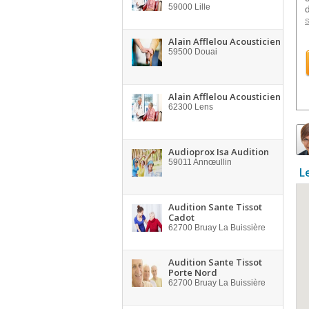
59000
Lille
s
Alain Afflelou Acousticien
59500
Douai
Alain Afflelou Acousticien
62300
Lens
Audioprox Isa Audition
59011
Annœullin
L
Audition Sante Tissot
Cadot
62700
Bruay La Buissière
Audition Sante Tissot
Porte Nord
62700
Bruay La Buissière