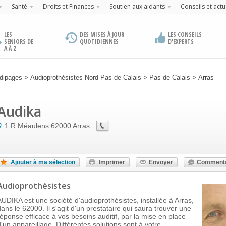
Santé
Droits et Finances
Soutien aux aidants
Conseils et actu
LES
DES MISES À JOUR
LES CONSEILS
SENIORS DE
QUOTIDIENNES
D'EXPERTS
A À Z
>
>
>
dipages
Audioprothésistes Nord-Pas-de-Calais
Pas-de-Calais
Arras
Audika
1 R Méaulens
62000
Arras
Ajouter à ma sélection
Imprimer
Envoyer
Commenta
Audioprothésistes
AUDIKA est une société d'audioprothésistes, installée à Arras,
dans le 62000. Il s'agit d'un prestataire qui saura trouver une
réponse efficace à vos besoins auditif, par la mise en place
d'un appareillage. Différentes solutions sont à votre