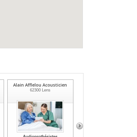
Alain Afflelou Acousticien
Audition Sante Tissot
62300
Lens
Cadot
62700
Bruay La Buissière
Audioprothésistes
Audioprothésistes