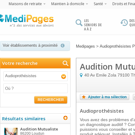
Maisons de retraite
Maintien à domicile
Santé
Droits et Fin
LES
DES
SENIORS DE
QU
A À Z
Voir établissements à proximité
>
Medipages
Audioprothésistes P
Votre recherche
Audition Mutu
40 Av Emile Zola
79100
T
Audioprothésistes
Ajouter à ma sélection
RECHERCHER
Audioprothésistes
Résultats similaires
Vous avez des problèmes d'au
un diagnostique auditif ? Co
Audition Mutualiste
puissions vous conseiller et 
86200
Loudun
produit adéquat. Installés à