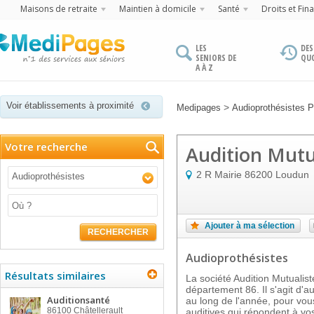
Maisons de retraite
Maintien à domicile
Santé
Droits et Fin
LES
DES
SENIORS DE
QU
A À Z
Voir établissements à proximité
>
Medipages
Audioprothésistes P
Votre recherche
Audition Mutu
2 R Mairie
86200
Loudun
Audioprothésistes
Ajouter à ma sélection
RECHERCHER
Audioprothésistes
Résultats similaires
La société Audition Mutualis
département 86. Il s'agit d'a
Auditionsanté
au long de l'année, pour vou
86100
Châtellerault
auditives qui répondent à vos