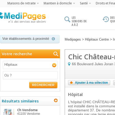
Maisons de retraite
Maintien à domicile
Santé
Droits et Fin
LES
DES
SENIORS DE
QU
A À Z
Voir établissements à proximité
>
>
Medipages
Hôpitaux Centre
I
Votre recherche
Chic Château-
66 Boulevard Jules Joran
Hôpitaux
Ajouter à ma sélection
RECHERCHER
Hôpital
Résultats similaires
L'hôpital CHIC CHÂTEAU-
est installé dans la commu
Ch Vendome
département 37. De nombreux
41100
Vendome
proposés par une large équ