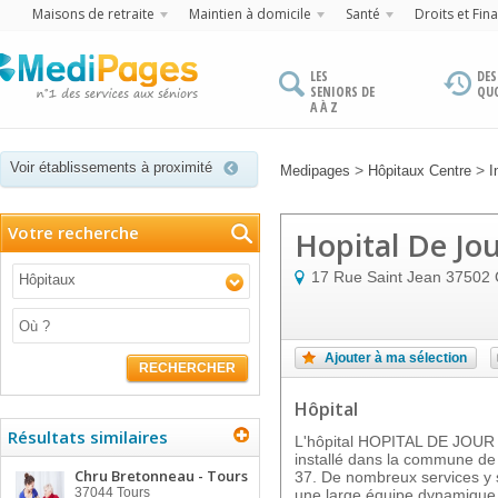
Maisons de retraite
Maintien à domicile
Santé
Droits et Fin
LES
DES
SENIORS DE
QU
A À Z
Voir établissements à proximité
>
>
Medipages
Hôpitaux Centre
I
Votre recherche
Hopital De Jo
17 Rue Saint Jean
37502
Hôpitaux
Ajouter à ma sélection
RECHERCHER
Hôpital
Résultats similaires
L'hôpital HOPITAL DE JOU
installé dans la commune d
Chru Bretonneau - Tours
37. De nombreux services y s
37044
Tours
une large équipe dynamique 