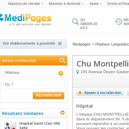
Maisons de retraite
Maintien à domicile
Santé
Droits et Fin
LES
DES
SENIORS DE
QU
A À Z
Voir établissements à proximité
>
Medipages
Hôpitaux Languedoc
Votre recherche
Chu Montpelli
191 Avenue Doyen Gaston
Hôpitaux
Ajouter à ma sélection
RECHERCHER
Hôpital
Résultats similaires
L'Hôpital CHU MONTPELLIE
dans le département 34. Il d
Hopital Saint Clair Hbt
pouvant répondre à un nombre
Sete
Vous pouvez les contacter, af