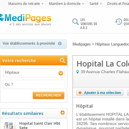
Maisons de retraite
Maintien à domicile
Santé
Droits et Fin
LES
DES
SENIORS DE
QU
A À Z
Voir établissements à proximité
>
Medipages
Hôpitaux Languedoc
Votre recherche
Hopital La Co
39 Avenue Charles Flahau
Hôpitaux
Ajouter à ma sélection
RECHERCHER
Hôpital
Résultats similaires
L'établissement HOPITAL
est un hôpital installé dans
Hopital Saint Clair Hbt
34295. Ses nombreux service
Sete
dynamique, pourront parfaite