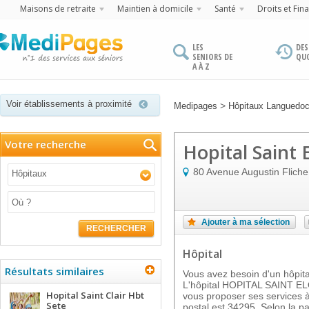
Maisons de retraite
Maintien à domicile
Santé
Droits et Fin
LES
DES
SENIORS DE
QU
A À Z
Voir établissements à proximité
>
Medipages
Hôpitaux Languedoc
Votre recherche
Hopital Saint 
80 Avenue Augustin Fliche
Hôpitaux
Ajouter à ma sélection
RECHERCHER
Hôpital
Résultats similaires
Vous avez besoin d'un hôpita
L'hôpital HOPITAL SAINT 
Hopital Saint Clair Hbt
vous proposer ses services
Sete
postal est 34295. Selon la pa