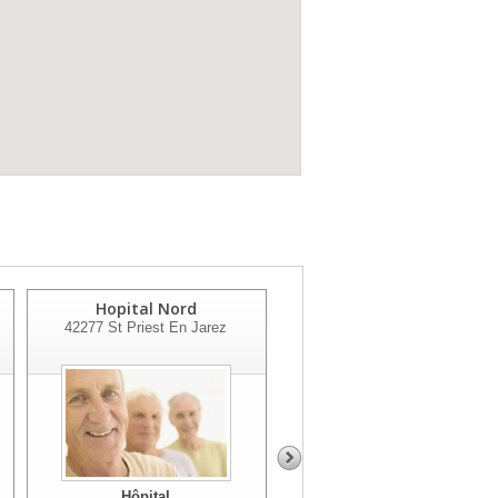
Hopital Nord
Hopital De Jour St Pierre
42277
St Priest En Jarez
De Boeuf
42520
St Pierre De Boeuf
Hôpital
Hôpital