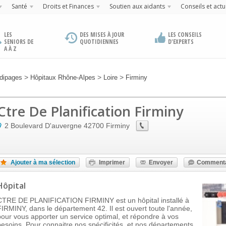
Santé
Droits et Finances
Soutien aux aidants
Conseils et actu
LES
DES MISES À JOUR
LES CONSEILS
SENIORS DE
QUOTIDIENNES
D'EXPERTS
A À Z
>
>
>
dipages
Hôpitaux Rhône-Alpes
Loire
Firminy
Ctre De Planification Firminy
2 Boulevard D'auvergne
42700
Firminy
Ajouter à ma sélection
Imprimer
Envoyer
Commenta
Hôpital
CTRE DE PLANIFICATION FIRMINY est un hôpital installé à
FIRMINY, dans le département 42. Il est ouvert toute l'année,
pour vous apporter un service optimal, et répondre à vos
besoins. Pour connaitre nos spécificités, et nos départements,