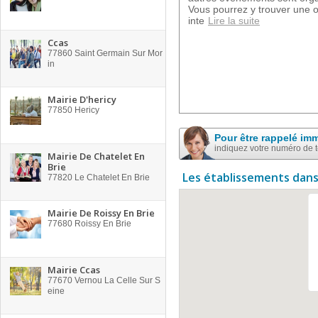
Vous pourrez y trouver une or
inte
Lire la suite
Ccas
77860
Saint Germain Sur Mor
in
Mairie D'hericy
77850
Hericy
Pour être rappelé im
indiquez votre numéro de 
Mairie De Chatelet En
Brie
Les établissements dans
77820
Le Chatelet En Brie
Mairie De Roissy En Brie
77680
Roissy En Brie
Mairie Ccas
77670
Vernou La Celle Sur S
eine