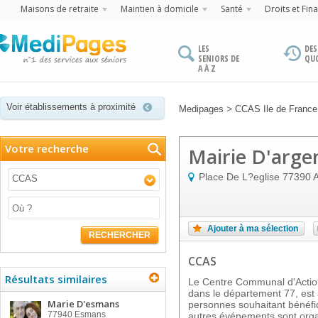
Maisons de retraite
Maintien à domicile
Santé
Droits et Fin
LES
DES
SENIORS DE
QU
A À Z
Voir établissements à proximité
>
Medipages
CCAS Ile de France
Votre recherche
Mairie D'arge
Place De L?eglise
77390
A
CCAS
Ajouter à ma sélection
RECHERCHER
CCAS
Résultats similaires
Le Centre Communal d'Acti
dans le département 77, est à
Marie D'esmans
personnes souhaitant bénéfici
77940
Esmans
autres événements sont organi