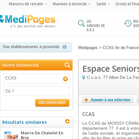
Maisons de retraite
Maintien à domicile
Santé
Droits et Fin
LES
DES
SENIORS DE
QU
A À Z
Voir établissements à proximité
>
Medipages
CCAS Ile de France
Votre recherche
Espace Senior
C.c.a.s. 77 Allee De La Fe
CCAS
Ajouter à ma sélection
RECHERCHER
CCAS
Résultats similaires
Le CCAS de MOISSY CRAMAYE
département 77. Il est à votr
Mairie De Chatelet En
de l'aide sociale, et organi
Brie
afin de faciliter la prise en