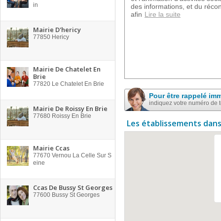
in
des informations, et du réco
afin
Lire la suite
Mairie D'hericy
77850
Hericy
Mairie De Chatelet En
Brie
77820
Le Chatelet En Brie
Pour être rappelé im
indiquez votre numéro de 
Mairie De Roissy En Brie
77680
Roissy En Brie
Les établissements dans
Mairie Ccas
77670
Vernou La Celle Sur S
eine
Ccas De Bussy St Georges
77600
Bussy St Georges