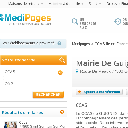
Maisons de retraite
Maintien à domicile
Santé
Droits et Fin
LES
DES
SENIORS DE
QU
A À Z
Voir établissements à proximité
>
Medipages
CCAS Ile de France
Votre recherche
Mairie De Gui
Route De Meaux
77390
G
CCAS
Ajouter à ma sélection
RECHERCHER
CCAS
Résultats similaires
Le CCAS de GUIGNES, dans 
l'accompagnement des person
Ccas
aide sociale. Nous interveno
77860
Saint Germain Sur Mor
et l'animation d'activités soc