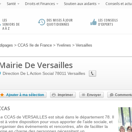
Santé
Droits et Finances
Soutien aux aidants
Conseils et actu
LES
DES MISES À JOUR
LES CONSEILS
SENIORS DE
QUOTIDIENNES
D'EXPERTS
A À Z
>
>
>
dipages
CCAS Ile de France
Yvelines
Versailles
Mairie De Versailles
Direction De L Action Social
78011
Versailles
Ajouter à ma sélection
Imprimer
Envoyer
Commenta
CCAS
Le CCAS de VERSAILLES est situé dans le département 78. Il
est à votre disposition pour vous apporter de l'aide sociale, et
organiser des événements et rencontres, afin de faciliter la
prise en charge des personnes nécessitant un