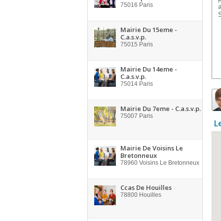
75016
Paris
Mairie Du 15eme -
C.a.s.v.p.
75015
Paris
Mairie Du 14eme -
C.a.s.v.p.
75014
Paris
Mairie Du 7eme - C.a.s.v.p.
75007
Paris
L
Mairie De Voisins Le
Bretonneux
78960
Voisins Le Bretonneux
Ccas De Houilles
78800
Houilles