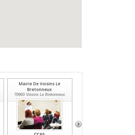
Mairie De Voisins Le
Ccas De Houilles
Bretonneux
78800
Houilles
78960
Voisins Le Bretonneux
CCAS
CCAS