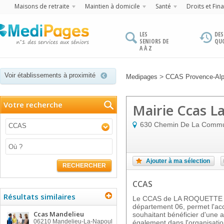
Maisons de retraite
Maintien à domicile
Santé
Droits et Fin
LES
DES
SENIORS DE
QU
A À Z
Voir établissements à proximité
>
Medipages
CCAS Provence-Alp
Votre recherche
Mairie Ccas L
630 Chemin De La Comm
CCAS
Ajouter à ma sélection
RECHERCHER
CCAS
Résultats similaires
Le CCAS de LA ROQUETTE 
département 06, permet l'
Ccas Mandelieu
souhaitant bénéficier d'une 
06210
Mandelieu-La-Napoul
également dans l'organisation