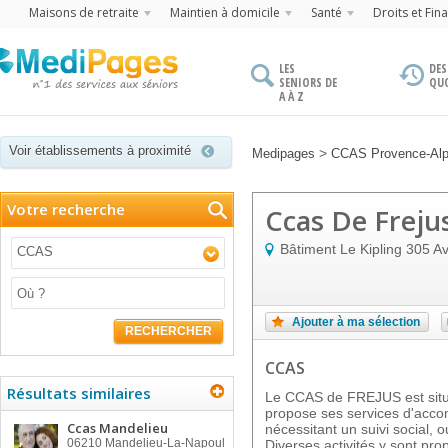
Maisons de retraite
Maintien à domicile
Santé
Droits et Fin
LES
DES
SENIORS DE
QU
A À Z
Voir établissements à proximité
>
Medipages
CCAS Provence-Alp
Votre recherche
Ccas De Freju
Bâtiment Le Kipling 305 Av
CCAS
Ajouter à ma sélection
RECHERCHER
CCAS
Résultats similaires
Le CCAS de FREJUS est situé
propose ses services d'acc
Ccas Mandelieu
nécessitant un suivi social, 
06210
Mandelieu-La-Napoul
Diverses activités y sont pro