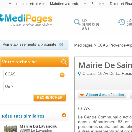
Maisons de retraite
Maintien à domicile
Santé
Droits et Fin
LES
DES
SENIORS DE
QU
A À Z
Voir établissements à proximité
>
Medipages
CCAS Provence-Alp
Votre recherche
Mairie De Sai
C.c.a.s. 16 Av De La Resi
CCAS
Ajouter à ma sélection
RECHERCHER
CCAS
Résultats similaires
Le Centre Communal d'Acti
dans le département 83, est à
Mairie Du Lavandou
personnes souhaitant bénéfici
83980
Le Lavandou
autres événements sont organi