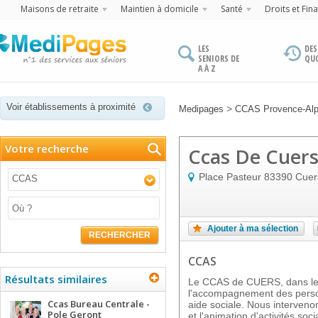
Maisons de retraite
Maintien à domicile
Santé
Droits et Fin
LES
DES
SENIORS DE
QU
A À Z
Voir établissements à proximité
>
Medipages
CCAS Provence-Alp
Votre recherche
Ccas De Cuer
Place Pasteur
83390
Cuer
CCAS
Ajouter à ma sélection
RECHERCHER
CCAS
Résultats similaires
Le CCAS de CUERS, dans le
l'accompagnement des person
Ccas Bureau Centrale -
aide sociale. Nous interveno
Pole Geront
et l'animation d'activités soc