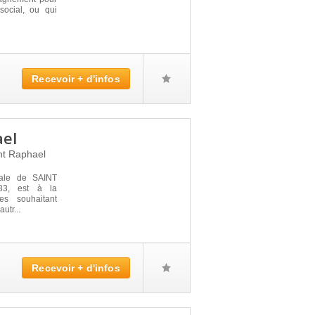
social, ou qui
Recevoir + d'infos
ael
nt Raphael
iale de SAINT
83, est à la
es souhaitant
utr...
Recevoir + d'infos