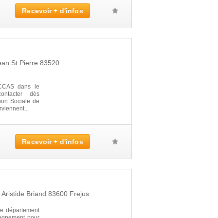
Recevoir + d'infos
ean St Pierre
83520
 CCAS dans le
ontacter dès
ion Sociale de
iennent...
Recevoir + d'infos
 Aristide Briand
83600
Frejus
e département
pagnement pour