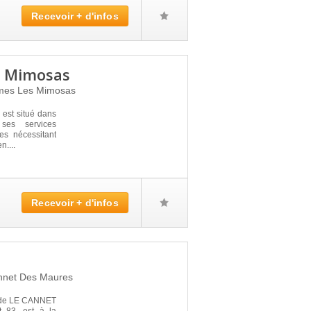
Recevoir + d'infos
s Mimosas
mes Les Mimosas
st situé dans
ses services
s nécessitant
n....
Recevoir + d'infos
nnet Des Maures
e de LE CANNET