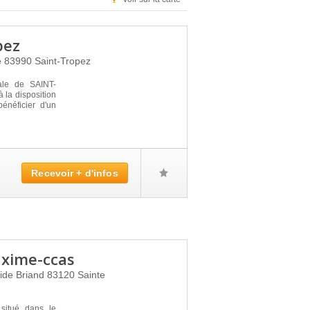
pez
e
83990
Saint-Tropez
ale de SAINT-
 la disposition
énéficier d'un
Recevoir + d'infos
axime-ccas
tide Briand
83120
Sainte
itué dans le