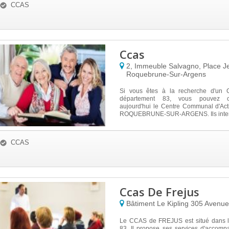
CCAS
Ccas
2, Immeuble Salvagno, Place J
Roquebrune-Sur-Argens
Si vous êtes à la recherche d'un
département 83, vous pouvez c
aujourd'hui le Centre Communal d'Act
ROQUEBRUNE-SUR-ARGENS. Ils interv
CCAS
Ccas De Frejus
Bâtiment Le Kipling 305 Avenue
Le CCAS de FREJUS est situé dans l
83. Il propose ses services d'accom