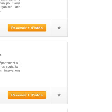
ition pour vous
organiser des
.
Recevoir + d'infos
e
partement 83,
nes souhaitant
s intervenons
Recevoir + d'infos