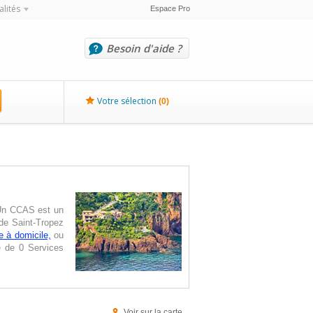
alités
Espace Pro
Besoin d'aide ?
Votre sélection
(
0
)
. Un CCAS est un
 de Saint-Tropez
e à domicile,
ou
e de 0 Services
Voir sur la carte