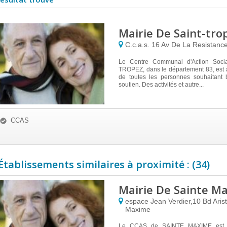
Mairie De Saint-tro
C.c.a.s. 16 Av De La Resistanc
Le Centre Communal d'Action Soci
TROPEZ, dans le département 83, est à
de toutes les personnes souhaitant b
soutien. Des activités et autre...
CCAS
Établissements similaires à proximité : (34)
Mairie De Sainte M
espace Jean Verdier,10 Bd Aris
Maxime
Le CCAS de SAINTE MAXIME est s