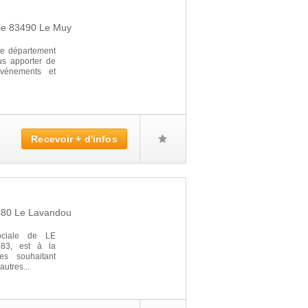
lle
83490
Le Muy
e département
ous apporter de
événements et
Recevoir + d'infos
u
980
Le Lavandou
ociale de LE
83, est à la
es souhaitant
autres...