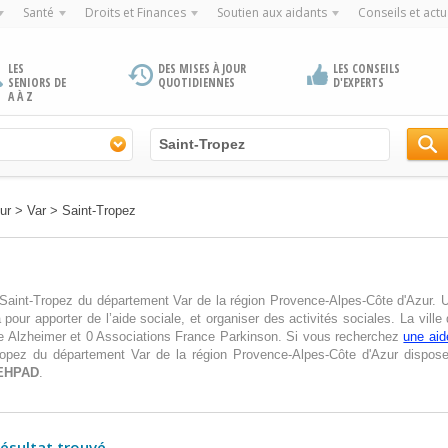
Santé
Droits et Finances
Soutien aux aidants
Conseils et actu
LES
DES MISES À JOUR
LES CONSEILS
SENIORS DE
QUOTIDIENNES
D'EXPERTS
A À Z
ur
>
Var
>
Saint-Tropez
de Saint-Tropez du département Var de la région Provence-Alpes-Côte d'Azur
pour apporter de l’aide sociale, et organiser des activités sociales. La ville
e Alzheimer et 0 Associations France Parkinson. Si vous recherchez
une aid
Tropez du département Var de la région Provence-Alpes-Côte d'Azur dispos
EHPAD
.
résultat trouvé