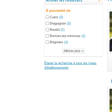
Affiner les résultats
À proximité de
Cuers
(2)
Draguignan
(2)
Bandol
(1)
Bormes-les-mimosas
(1)
Brignoles
(1)
Afficher plus
Élargir la recherche à tous les types
d'établissements