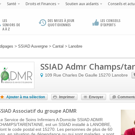
Santé
Droits et Finances
Soutien aux aidants
Conseils et actu
LES
DES MISES À JOUR
LES CONSEILS
SENIORS DE
QUOTIDIENNES
D'EXPERTS
A À Z
>
>
>
dipages
SSIAD Auvergne
Cantal
Lanobre
SSIAD Admr Champs/tar
109 Rue Charles De Gaulle
15270
Lanobre
Ajouter à ma sélection
Imprimer
Envoyer
Commenta
SSIAD Associatif
du groupe ADMR
Le Service de Soins Infirmiers A Domicile SSIAD ADMR
CHAMPS/TARENTAINE, est un SSIAD installé à LANOBRE,
dont le code postal est 15270. Les personnes de plus de 60
ans, en situation de dépendance ou qui sont malades, y sont