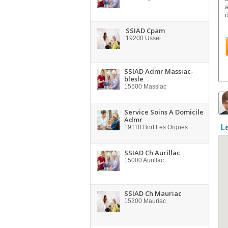
d
SSIAD Cpam
19200
Ussel
SSIAD Admr Massiac-
blesle
15500
Massiac
Service Soins A Domicile
Admr
L
19110
Bort Les Orgues
SSIAD Ch Aurillac
15000
Aurillac
SSIAD Ch Mauriac
15200
Mauriac