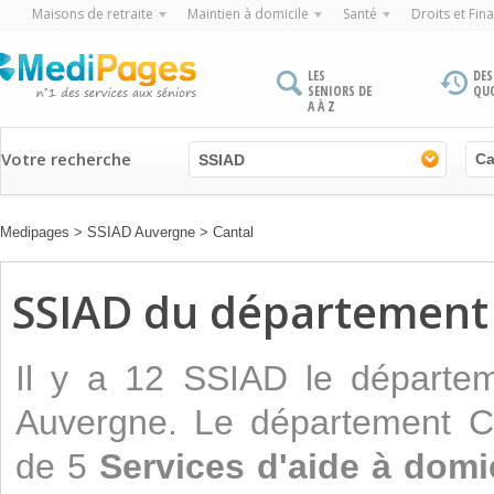
Maisons de retraite
Maintien à domicile
Santé
Droits et Fin
LES
DES
SENIORS DE
QU
A À Z
Votre recherche
SSIAD
Medipages
>
SSIAD Auvergne
>
Cantal
SSIAD du département
Il y a 12 SSIAD le départem
Auvergne. Le département C
de 5
Services d'aide à domi