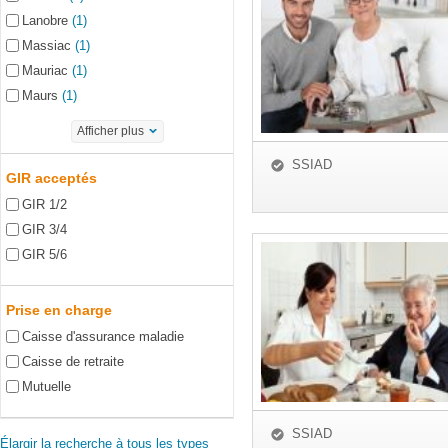
Lanobre
(1)
Massiac
(1)
Mauriac
(1)
Maurs
(1)
Afficher plus
SSIAD
GIR acceptés
GIR 1/2
GIR 3/4
GIR 5/6
Prise en charge
Caisse d'assurance maladie
Caisse de retraite
Mutuelle
SSIAD
Élargir la recherche à tous les types