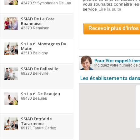
42470
St Symphorien De Lay
vous souhaitez connaitre les 
service
Lire la suite
SSIAD De La Cote
Roannaise
Recevoir plus d'infos
42370
Renaison
S.s.i.a.d. Montagnes Du
Matin
42510
Balbigny
Pour être rappelé im
indiquez votre numéro de 
SSIAD De Belleville
69220
Belleville
Les établissements dans
S.s.i.a.d. De Beaujeu
69430
Beaujeu
SSIAD Entr'aide
Tararienne
69171
Tarare Cedex