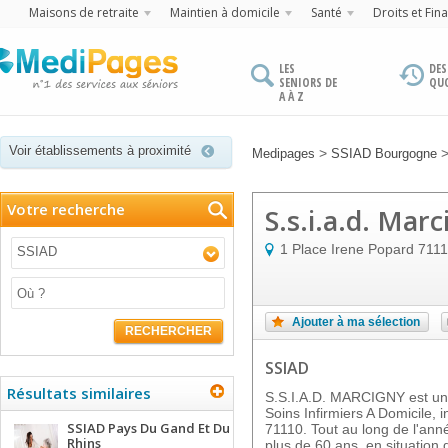
Maisons de retraite
Maintien à domicile
Santé
Droits et Fin
LES
DES
SENIORS DE
QU
A À Z
Voir établissements à proximité
>
Medipages
SSIAD Bourgogne
Votre recherche
S.s.i.a.d. Mar
1 Place Irene Popard
711
SSIAD
Ajouter à ma sélection
RECHERCHER
SSIAD
Résultats similaires
S.S.I.A.D. MARCIGNY est un 
Soins Infirmiers A Domicile,
SSIAD Pays Du Gand Et Du
71110. Tout au long de l'ann
Rhins
plus de 60 ans, en situatio