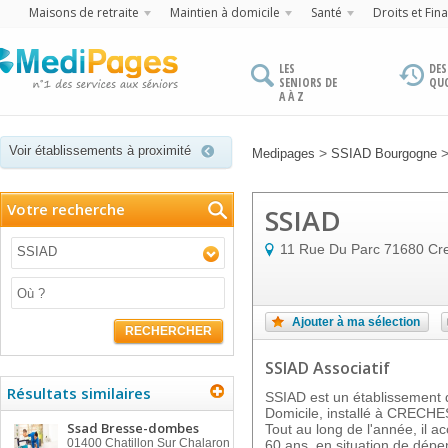
Maisons de retraite
Maintien à domicile
Santé
Droits et Fin
LES
DES
SENIORS DE
QU
A À Z
Voir établissements à proximité
>
Medipages
SSIAD Bourgogne
Votre recherche
SSIAD
11 Rue Du Parc
71680
Cr
SSIAD
Ajouter à ma sélection
RECHERCHER
SSIAD Associatif
Résultats similaires
SSIAD est un établissement d
Domicile, installé à CRECH
Ssad Bresse-dombes
Tout au long de l'année, il a
01400
Chatillon Sur Chalaron
60 ans, en situation de dép