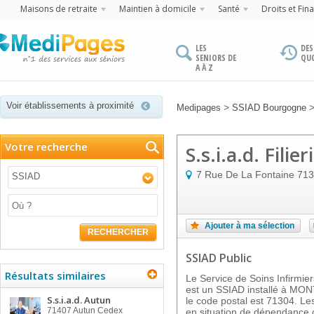
Maisons de retraite
Maintien à domicile
Santé
Droits et Fin
LES
DES
SENIORS DE
QU
A À Z
Voir établissements à proximité
>
Medipages
SSIAD Bourgogne
Votre recherche
S.s.i.a.d. Filier
7 Rue De La Fontaine
713
SSIAD
Ajouter à ma sélection
RECHERCHER
SSIAD Public
Résultats similaires
Le Service de Soins Infirmier
est un SSIAD installé à M
S.s.i.a.d. Autun
le code postal est 71304. Le
71407
Autun Cedex
en situation de dépendance 