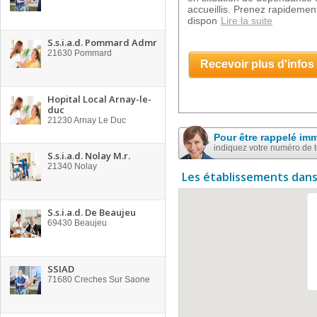
accueillis. Prenez rapidement
dispon
Lire la suite
S.s.i.a.d. Pommard Admr
21630
Pommard
Recevoir plus d'infos
Hopital Local Arnay-le-
duc
21230
Arnay Le Duc
Pour être rappelé im
indiquez votre numéro de 
S.s.i.a.d. Nolay M.r.
21340
Nolay
Les établissements dans
S.s.i.a.d. De Beaujeu
69430
Beaujeu
SSIAD
71680
Creches Sur Saone