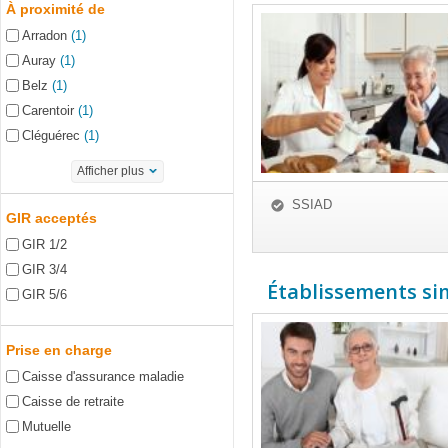
À proximité de
Arradon
(1)
Auray
(1)
Belz
(1)
Carentoir
(1)
Cléguérec
(1)
Afficher plus
SSIAD
GIR acceptés
GIR 1/2
GIR 3/4
Établissements simi
GIR 5/6
Prise en charge
Caisse d'assurance maladie
Caisse de retraite
Mutuelle