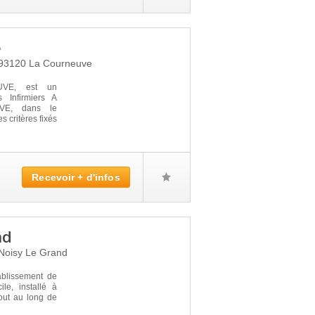
e
93120
La Courneuve
VE, est un
 Infirmiers A
VE, dans le
s critères fixés
Recevoir + d'infos
nd
Noisy Le Grand
blissement de
le, installé à
ut au long de