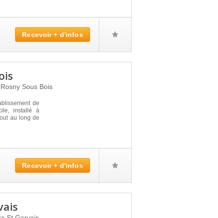
Recevoir + d'infos
ois
0
Rosny Sous Bois
blissement de
le, installé à
ut au long de
Recevoir + d'infos
vais
re St Gervais