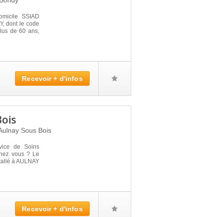
Bondy
omicile SSIAD
, dont le code
lus de 60 ans,
Recevoir + d'infos
Bois
Aulnay Sous Bois
vice de Soins
 chez vous ? Le
allé à AULNAY
Recevoir + d'infos