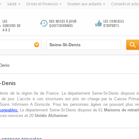
Santé
Droits et Finances
Soutien aux aidants
Conseils et actu
LES
DES MISES À JOUR
LES CONSEILS
SENIORS DE
QUOTIDIENNES
D'EXPERTS
A À Z
Denis
-Denis
enis de la région Ile de France. Le département Seine-St-Denis dispose 
de jour. L'accès à ces structures est pris en charge par la Caisse Prima
 Soins Infirmiers A Domicile. Pour les personnes âgées ne pouvant plus res
isageables:
Le département Seine-St-Denis dispose de 61
Maisons de retrai
nces-services et 20
Unités Alzheimer
.
 agences trouvées