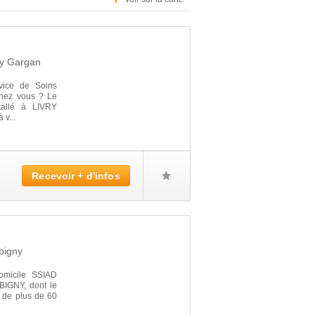
ry Gargan
vice de Soins
 chez vous ? Le
allé à LIVRY
v...
Recevoir + d'infos
bigny
omicile SSIAD
BIGNY, dont le
 de plus de 60