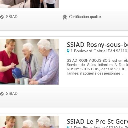
SSIAD
Certification qualité
SSIAD Rosny-sous-b
1 Boulevard Gabriel Péri
9311
SSIAD ROSNY-SOUS-BOIS est un éta
Service de Soins Infirmiers A Domici
ROSNY SOUS BOIS, dans le 93110. To
l'année, il accueille des personnes...
SSIAD
SSIAD Le Pre St Ger
1 Rue Emile Augier
93310
Le P