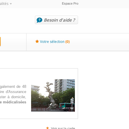
alités
Espace Pro
Besoin d'aide ?
Votre sélection
(
0
)
également de 48
ire d'Assurance
ter à domicile,
te médicalisées
Voir sur la carte