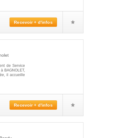
Recevoir + d'infos
olet
nt de Service
llé à BAGNOLET,
e, il accueille
Recevoir + d'infos