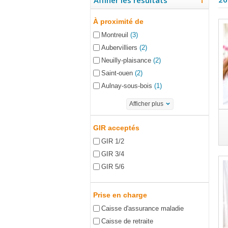
Affiner les résultats
À proximité de
Montreuil
(3)
Aubervilliers
(2)
Neuilly-plaisance
(2)
Saint-ouen
(2)
Aulnay-sous-bois
(1)
Afficher plus
GIR acceptés
GIR 1/2
GIR 3/4
GIR 5/6
Prise en charge
Caisse d'assurance maladie
Caisse de retraite