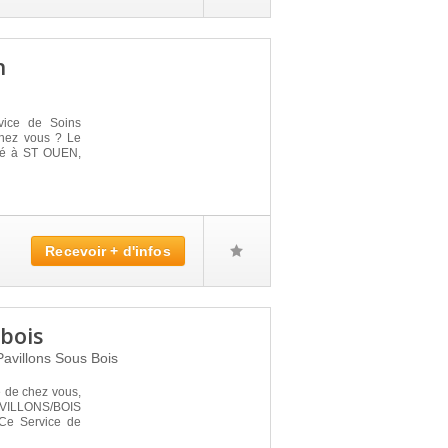
n
vice de Soins
 chez vous ? Le
lé à ST OUEN,
Recevoir + d'infos
/bois
Pavillons Sous Bois
é de chez vous,
AVILLONS/BOIS
 Ce Service de