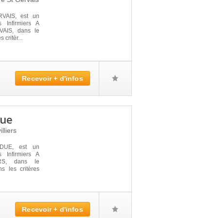
AIS, est un
 Infirmiers A
AIS, dans le
critèr...
Recevoir + d'infos
due
lliers
DUE, est un
 Infirmiers A
RS, dans le
s les critères
Recevoir + d'infos