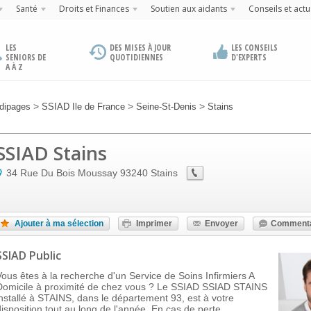
Santé
Droits et Finances
Soutien aux aidants
Conseils et actu
LES
DES MISES À JOUR
LES CONSEILS
SENIORS DE
QUOTIDIENNES
D'EXPERTS
A À Z
>
>
>
dipages
SSIAD Ile de France
Seine-St-Denis
Stains
SSIAD Stains
34 Rue Du Bois Moussay
93240
Stains
Ajouter à ma sélection
Imprimer
Envoyer
Commenta
SSIAD Public
Vous êtes à la recherche d'un Service de Soins Infirmiers A
Domicile à proximité de chez vous ? Le SSIAD SSIAD STAINS
installé à STAINS, dans le département 93, est à votre
disposition tout au long de l'année. En cas de perte