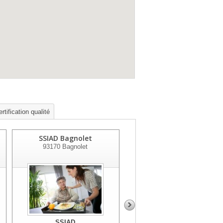
rtification qualité
SSIAD Bagnolet
SSIAD Les Pavillons/bois
93170
Bagnolet
93320
Les Pavillons Sous Bois
SSIAD
SSIAD