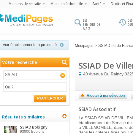
Maisons de retraite
Maintien à domicile
Santé
Droits et Fin
LES
DES
SENIORS DE
QU
A À Z
Voir établissements à proximité
>
Medipages
SSIAD Ile de Franc
Votre recherche
SSIAD De Vill
49 Avenue Du Raincy
932
SSIAD
Ajouter à ma sélection
RECHERCHER
SSIAD Associatif
Résultats similaires
Le SSIAD SSIAD DE VILLEM
établissement de Service de 
SSIAD Bobigny
à VILLEMOMBLE, dans le dép
93000
Bobigny
dans les critères fixés pour i