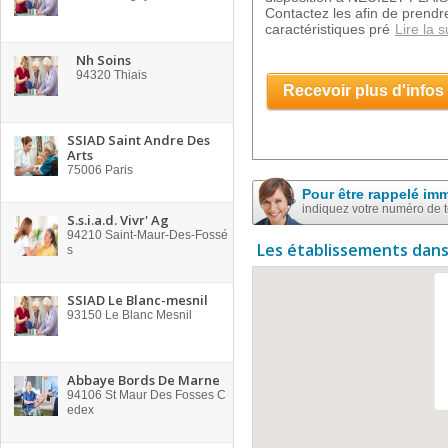
Contactez les afin de prend
caractéristiques pré
Lire la s
Nh Soins
94320
Thiais
Recevoir plus d'infos
SSIAD Saint Andre Des
Arts
75006
Paris
Pour être rappelé im
indiquez votre numéro de 
S.s.i.a.d. Vivr' Ag
94210
Saint-Maur-Des-Fossé
Les établissements dans
s
SSIAD Le Blanc-mesnil
93150
Le Blanc Mesnil
Abbaye Bords De Marne
94106
St Maur Des Fosses C
edex