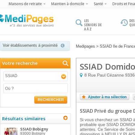
Maisons de retraite
Maintien à domicile
Santé
Droits et Fin
LES
DES
SENIORS DE
QU
A À Z
Voir établissements à proximité
>
Medipages
SSIAD Ile de Franc
Votre recherche
SSIAD Domid
8 Rue Paul Cézanne
9336
SSIAD
Ajouter à ma sélection
RECHERCHER
SSIAD Privé
du groupe
Résultats similaires
Si vous cherchez un SSIAD à 
probable que SSIAD DOMIDO
SSIAD Bobigny
attentes. Ce Service de Soins
93000
Bobigny
disposition à NEUILLY PLAI