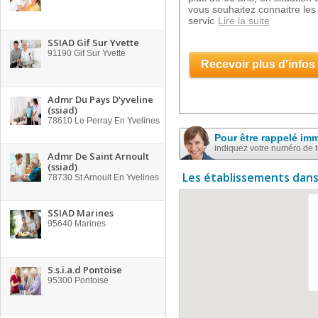
vous souhaitez connaitre les 
servic
Lire la suite
SSIAD Gif Sur Yvette
91190
Gif Sur Yvette
Recevoir plus d'infos
Admr Du Pays D'yveline
(ssiad)
78610
Le Perray En Yvelines
Pour être rappelé im
indiquez votre numéro de 
Admr De Saint Arnoult
(ssiad)
Les établissements dans
78730
St Arnoult En Yvelines
SSIAD Marines
95640
Marines
S.s.i.a.d Pontoise
95300
Pontoise