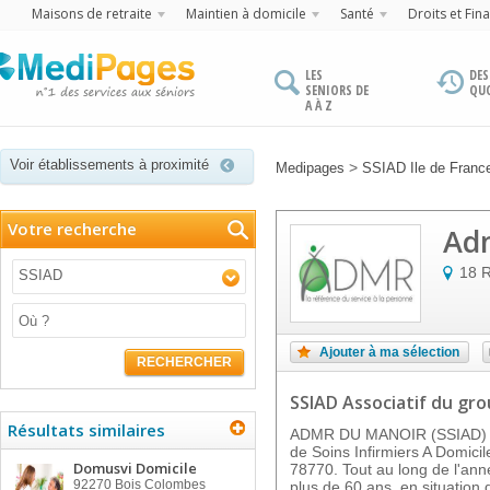
Maisons de retraite
Maintien à domicile
Santé
Droits et Fin
LES
DES
SENIORS DE
QU
A À Z
Voir établissements à proximité
>
Medipages
SSIAD Ile de Franc
Votre recherche
Adm
18 R
SSIAD
Ajouter à ma sélection
RECHERCHER
SSIAD Associatif
du gr
Résultats similaires
ADMR DU MANOIR (SSIAD) es
de Soins Infirmiers A Domicil
Domusvi Domicile
78770. Tout au long de l'ann
92270
Bois Colombes
plus de 60 ans, en situatio