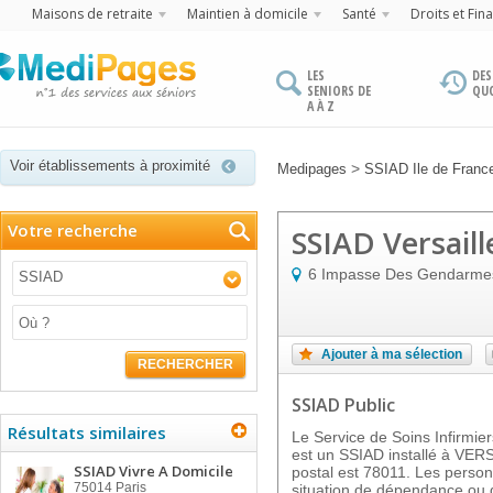
Maisons de retraite
Maintien à domicile
Santé
Droits et Fin
LES
DES
SENIORS DE
QU
A À Z
Voir établissements à proximité
>
Medipages
SSIAD Ile de Franc
Votre recherche
SSIAD Versaill
6 Impasse Des Gendarme
SSIAD
Ajouter à ma sélection
RECHERCHER
SSIAD Public
Résultats similaires
Le Service de Soins Infirmi
est un SSIAD installé à VE
SSIAD Vivre A Domicile
postal est 78011. Les perso
75014
Paris
situation de dépendance ou 