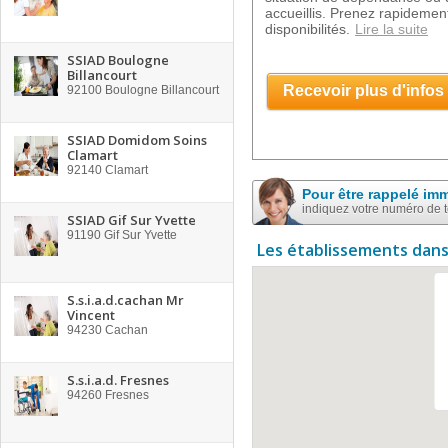
accueillis. Prenez rapidement
disponibilités.
Lire la suite
SSIAD Boulogne
Billancourt
Recevoir plus d'infos
92100
Boulogne Billancourt
SSIAD Domidom Soins
Clamart
92140
Clamart
Pour être rappelé im
indiquez votre numéro de 
SSIAD Gif Sur Yvette
91190
Gif Sur Yvette
Les établissements dans
S.s.i.a.d.cachan Mr
Vincent
94230
Cachan
S.s.i.a.d. Fresnes
94260
Fresnes