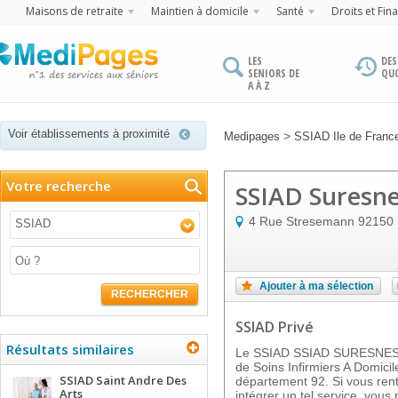
Maisons de retraite
Maintien à domicile
Santé
Droits et Fin
LES
DES
SENIORS DE
QU
A À Z
Voir établissements à proximité
>
Medipages
SSIAD Ile de Franc
Votre recherche
SSIAD Suresn
4 Rue Stresemann
92150
SSIAD
Ajouter à ma sélection
RECHERCHER
SSIAD Privé
Résultats similaires
Le SSIAD SSIAD SURESNES, 
de Soins Infirmiers A Domic
SSIAD Saint Andre Des
département 92. Si vous rentr
Arts
intégrer un tel service, vous