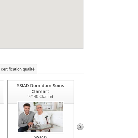
certification qualité
SSIAD Domidom Soins
Service De Soins A
Clamart
Domicile
92140
Clamart
92600
Asnieres Sur Seine
SSIAD
SSIAD