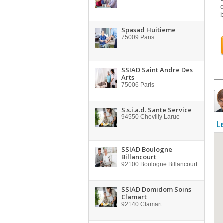
Spasad Huitieme
75009
Paris
SSIAD Saint Andre Des
Arts
75006
Paris
S.s.i.a.d. Sante Service
94550
Chevilly Larue
L
SSIAD Boulogne
Billancourt
92100
Boulogne Billancourt
SSIAD Domidom Soins
Clamart
92140
Clamart