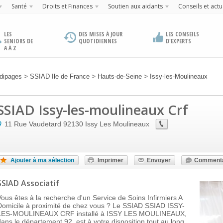
Santé
Droits et Finances
Soutien aux aidants
Conseils et actu
LES
DES MISES À JOUR
LES CONSEILS
SENIORS DE
QUOTIDIENNES
D'EXPERTS
A À Z
>
>
>
dipages
SSIAD Ile de France
Hauts-de-Seine
Issy-les-Moulineaux
SSIAD Issy-les-moulineaux Crf
11 Rue Vaudetard
92130
Issy Les Moulineaux
Ajouter à ma sélection
Imprimer
Envoyer
Commenta
SSIAD Associatif
Vous êtes à la recherche d'un Service de Soins Infirmiers A
Domicile à proximité de chez vous ? Le SSIAD SSIAD ISSY-
LES-MOULINEAUX CRF installé à ISSY LES MOULINEAUX,
dans le département 92, est à votre disposition tout au long