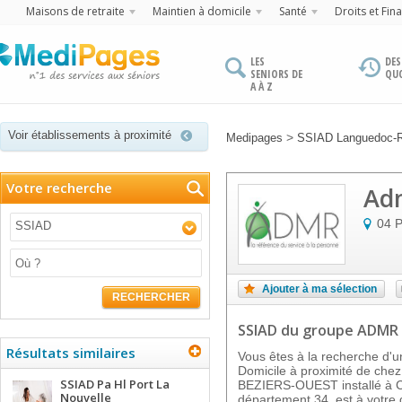
Maisons de retraite
Maintien à domicile
Santé
Droits et Fin
LES
DES
SENIORS DE
QU
A À Z
Voir établissements à proximité
>
Medipages
SSIAD Languedoc-R
Votre recherche
Adm
04 P
SSIAD
Ajouter à ma sélection
RECHERCHER
SSIAD
du groupe ADMR
Résultats similaires
Vous êtes à la recherche d'un
Domicile à proximité de ch
SSIAD Pa Hl Port La
BEZIERS-OUEST installé à 
Nouvelle
département 34, est à votre d