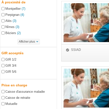
À proximité de
Montpellier
(7)
Perpignan
(4)
Alès
(3)
Nîmes
(3)
Béziers
(2)
Afficher plus
SSIAD
GIR acceptés
GIR 1/2
GIR 3/4
GIR 5/6
Prise en charge
Caisse d'assurance maladie
Caisse de retraite
Mutuelle