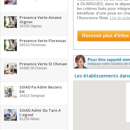
à OLARGUES, dans le départ
les critères fixés pour intégr
bénéficier d'une prise en ch
Presence Verte Aniane
l'Assurance Mala
Lire la suit
Gignac
34150
Gignac
Recevoir plus d'infos
Presence Verte Florensac
34510
Florensac
Pour être rappelé im
Presence Verte St Chinian
indiquez votre numéro de 
34360
St Chinian
Les établissements dans
SSIAD Pa Admr Beziers
Est
34410
Serignan
SSIAD Admr Du Tarn A
L'agout
81250
Alban