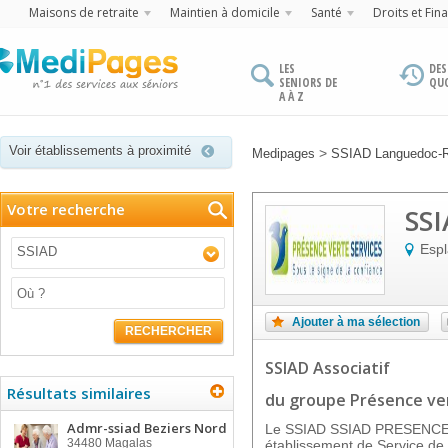
Maisons de retraite
Maintien à domicile
Santé
Droits et Fin
LES
DES
SENIORS DE
QU
A À Z
Voir établissements à proximité
>
Medipages
SSIAD Languedoc-R
Votre recherche
SSI
Esp
SSIAD
Ajouter à ma sélection
RECHERCHER
SSIAD Associatif
Résultats similaires
du groupe Présence ver
Admr-ssiad Beziers Nord
Le SSIAD SSIAD PRESENCE
34480
Magalas
établissement de Service de 