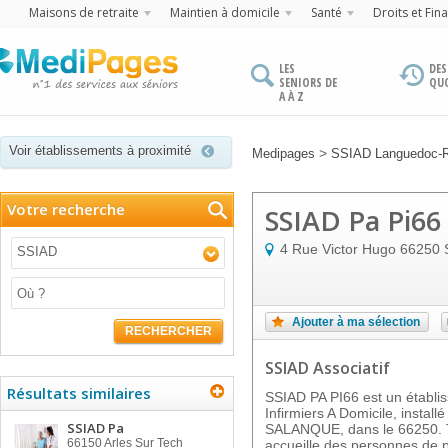
Maisons de retraite
Maintien à domicile
Santé
Droits et Fin
LES
DES
SENIORS DE
QU
A À Z
Voir établissements à proximité
>
Medipages
SSIAD Languedoc-R
Votre recherche
SSIAD Pa Pi66
4 Rue Victor Hugo
66250
SSIAD
Ajouter à ma sélection
RECHERCHER
SSIAD Associatif
Résultats similaires
SSIAD PA PI66 est un établi
Infirmiers A Domicile, insta
SSIAD Pa
SALANQUE, dans le 66250. To
66150
Arles Sur Tech
accueille des personnes de p