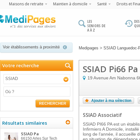
Maisons de retraite
Maintien à domicile
Santé
Droits et Fin
LES
DES
SENIORS DE
QU
A À Z
Voir établissements à proximité
>
Medipages
SSIAD Languedoc-R
Votre recherche
SSIAD Pi66 Pa
19 Avenue Am Nabonna
6
SSIAD
Ajouter à ma sélection
RECHERCHER
SSIAD Associatif
Résultats similaires
SSIAD PI66 PA est un établi
Infirmiers A Domicile, instal
SSIAD Pa
long de l'année, il accueille
66150
Arles Sur Tech
en situation de dépendance 