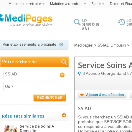
Maisons de retraite
Maintien à domicile
Santé
Droits et Fin
LES
DES
SENIORS DE
QU
A À Z
Voir établissements à proximité
>
>
Medipages
SSIAD Limousin
Votre recherche
Service Soins 
8 Avenue George Sand
87
SSIAD
Ajouter à ma sélection
RECHERCHER
SSIAD
Résultats similaires
Si vous cherchez un SSIAD à 
probable que SERVICE SOIN
Service De Soins A
correspondre à vos attentes.
Domicile
Domicile est à votre dispos