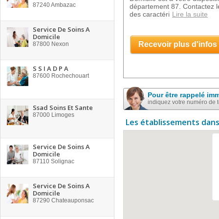
87240
Ambazac
département 87. Contactez l
des caractéri
Lire la suite
Service De Soins A
Domicile
Recevoir plus d'infos
87800
Nexon
S S I A D P A
87600
Rochechouart
Pour être rappelé im
indiquez votre numéro de 
Ssad Soins Et Sante
87000
Limoges
Les établissements dans
Service De Soins A
Domicile
87110
Solignac
Service De Soins A
Domicile
87290
Chateauponsac