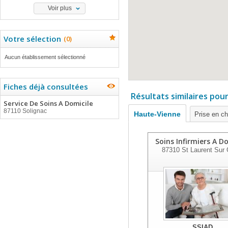
Voir plus
Votre sélection
(
0
)
Aucun établissement sélectionné
Fiches déjà consultées
Résultats similaires pou
Service De Soins A Domicile
87110 Solignac
Haute-Vienne
Prise en c
Soins Infirmiers A D
87310
St Laurent Sur 
SSIAD