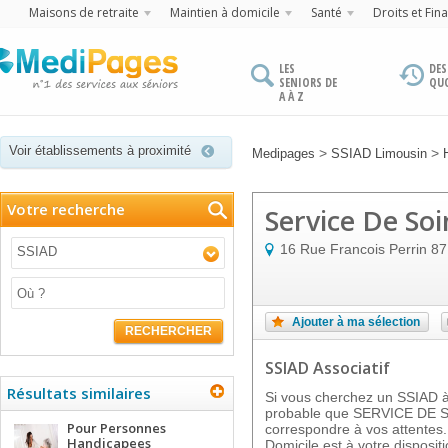
Maisons de retraite
Maintien à domicile
Santé
Droits et Fin
LES
DES
SENIORS DE
QU
A À Z
Voir établissements à proximité
>
>
Medipages
SSIAD Limousin
Votre recherche
Service De Soi
16 Rue Francois Perrin
87
SSIAD
Ajouter à ma sélection
RECHERCHER
SSIAD Associatif
Résultats similaires
Si vous cherchez un SSIAD à 
probable que SERVICE DE 
Pour Personnes
correspondre à vos attentes.
Handicapees
Domicile est à votre dispos