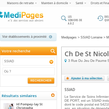
Maisons de retraite
Maintien à domicile
Santé
Droits et Fin
LES
DES
SENIORS DE
QU
A À Z
Voir établissements à proximité
>
>
Medipages
SSIAD Lorraine
M
Votre recherche
Ch De St Nico
3 Rue Du Jeu De Paume
SSIAD
Ajouter à ma sélection
RECHERCHER
SSIAD
Résultats similaires
Le Service de Soins Infirmi
DE PORT, est un SSIAD ins
Hl Pompey-lay St
dont le code postal est 5421
Christophe
ans, en situation de dépenda