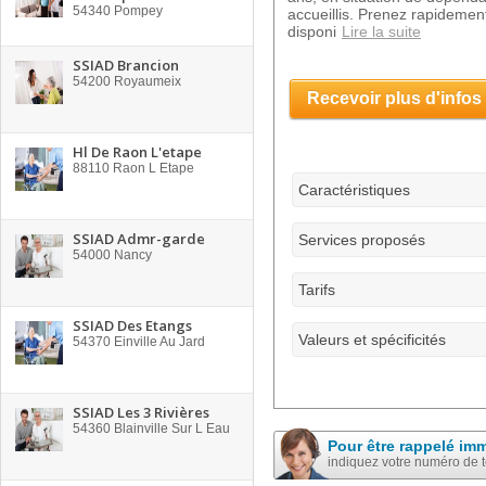
54340
Pompey
accueillis. Prenez rapidement
disponi
Lire la suite
SSIAD Brancion
54200
Royaumeix
Recevoir plus d'infos
Hl De Raon L'etape
88110
Raon L Etape
Caractéristiques
SSIAD Admr-garde
Services proposés
54000
Nancy
Tarifs
SSIAD Des Etangs
Valeurs et spécificités
54370
Einville Au Jard
SSIAD Les 3 Rivières
54360
Blainville Sur L Eau
Pour être rappelé im
indiquez votre numéro de 