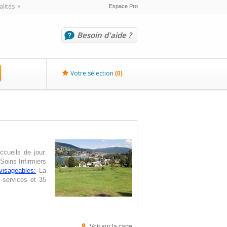
alités
Espace Pro
Besoin d'aide ?
Votre sélection
(
0
)
cueils de jour.
Soins Infirmiers
visageables:
La
-services et 35
Voir sur la carte