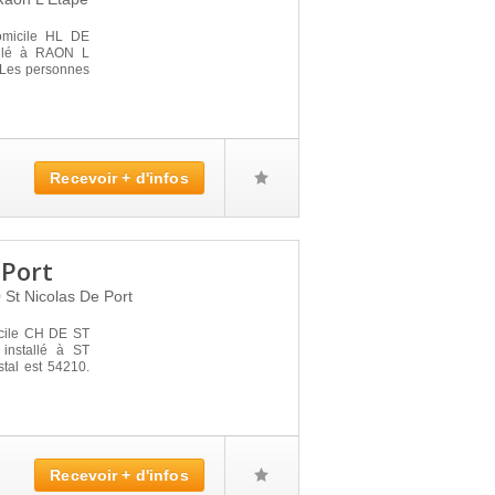
omicile HL DE
allé à RAON L
. Les personnes
Recevoir + d'infos
 Port
0
St Nicolas De Port
icile CH DE ST
nstallé à ST
al est 54210.
Recevoir + d'infos