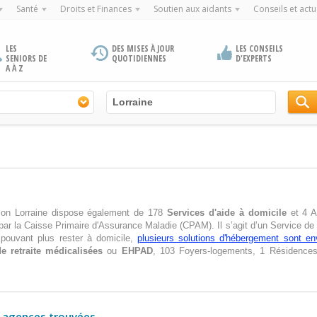
Santé
Droits et Finances
Soutien aux aidants
Conseils et actu
LES
DES MISES À JOUR
LES CONSEILS
SENIORS DE
QUOTIDIENNES
D'EXPERTS
A À Z
gion Lorraine dispose également de 178
Services d'aide à domicile
et 4 Ac
par la Caisse Primaire d'Assurance Maladie (CPAM). Il s’agit d’un Service de 
pouvant plus rester à domicile,
plusieurs solutions d'hébergement sont en
e retraite médicalisées
ou
EHPAD
, 103 Foyers-logements, 1 Résidences
 agences trouvées