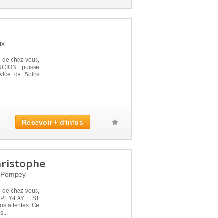
ix
é de chez vous,
NCION puisse
rvice de Soins
Recevoir + d'infos
hristophe
0
Pompey
é de chez vous,
PEY-LAY ST
s attentes. Ce
s...