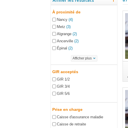
Affiner les résultats
À proximité de
Nancy
(4)
Metz
(3)
Algrange
(2)
Ancerville
(2)
Épinal
(2)
Afficher plus
GIR acceptés
GIR 1/2
GIR 3/4
GIR 5/6
Prise en charge
Caisse d'assurance maladie
Caisse de retraite