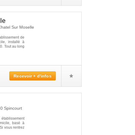
le
hatel Sur Moselle
blissement de
le, installé à
 Tout au long
Recevoir + d'infos
30
Spincourt
établissement
micile, basé à
i vous rentrez