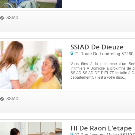
SSIAD
SSIAD De Dieuze
21 Route De Loudrefing
57260
Vous êtes à la recherche d'un Ser
Infirmiers A Domicile à proximité de
SSIAD SSIAD DE DIEUZE installé à D
département 57, est à votre disp...
SSIAD
Hl De Raon L'etape
27 Rue Jacques Mellez
88110