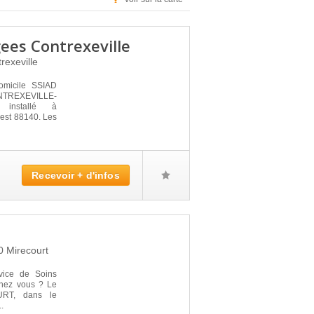
ees Contrexeville
rexeville
omicile SSIAD
EXEVILLE-
installé à
est 88140. Les
Recevoir + d'infos
00
Mirecourt
vice de Soins
 chez vous ? Le
URT, dans le
.