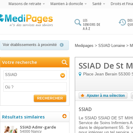
Maisons de retraite
Maintien à domicile
Santé
Droits et Fin
LES
DES
SENIORS DE
QU
A À Z
Voir établissements à proximité
>
>
Medipages
SSIAD Lorraine
M
Votre recherche
SSIAD De St M
Place Jean Berain
55300
SSIAD
Ajouter à ma sélection
RECHERCHER
SSIAD
Résultats similaires
Le SSIAD SSIAD DE ST MIHIE
Service de Soins Infirmiers 
SSIAD Admr-garde
dans le département 55. Si vo
54000
Nancy
pour intégrer un tel service,