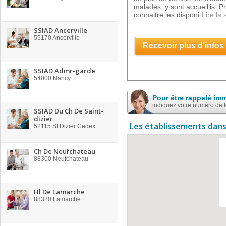
malades, y sont accueillis. 
connaitre les disponi
Lire la 
SSIAD Ancerville
55170
Ancerville
Recevoir plus d'infos
SSIAD Admr-garde
54000
Nancy
Pour être rappelé im
indiquez votre numéro de 
SSIAD Du Ch De Saint-
dizier
Les établissements dans
52115
St Dizier Cedex
Ch De Neufchateau
88300
Neufchateau
Hl De Lamarche
88320
Lamarche