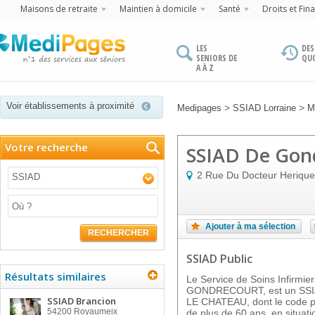
Maisons de retraite
Maintien à domicile
Santé
Droits et Fin
LES
DES
SENIORS DE
QU
A À Z
Voir établissements à proximité
>
>
Medipages
SSIAD Lorraine
M
Votre recherche
SSIAD De Gon
2 Rue Du Docteur Herique
SSIAD
Ajouter à ma sélection
RECHERCHER
SSIAD Public
Résultats similaires
Le Service de Soins Infirmie
GONDRECOURT, est un SSI
SSIAD Brancion
LE CHATEAU, dont le code p
54200
Royaumeix
de plus de 60 ans, en situat