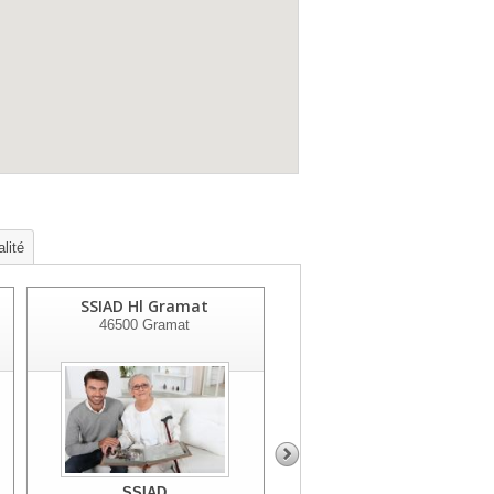
lité
SSIAD Hl Gramat
SSIAD Pa Du Causse
46500
Gramat
46240
Labastide Murat
SSIAD
SSIAD