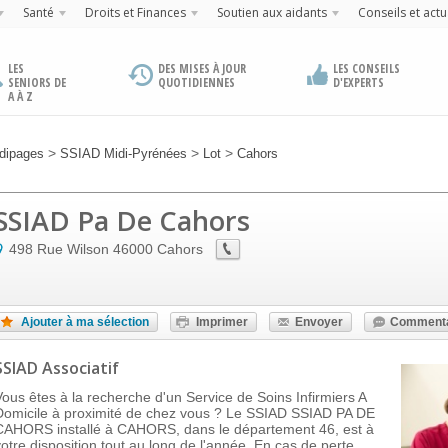
Santé
Droits et Finances
Soutien aux aidants
Conseils et actu
LES
DES MISES À JOUR
LES CONSEILS
SENIORS DE
QUOTIDIENNES
D'EXPERTS
A À Z
>
>
>
dipages
SSIAD Midi-Pyrénées
Lot
Cahors
SSIAD Pa De Cahors
498 Rue Wilson
46000
Cahors
Ajouter à ma sélection
Imprimer
Envoyer
Commenta
SSIAD Associatif
Vous êtes à la recherche d'un Service de Soins Infirmiers A
Domicile à proximité de chez vous ? Le SSIAD SSIAD PA DE
CAHORS installé à CAHORS, dans le département 46, est à
votre disposition tout au long de l'année. En cas de perte