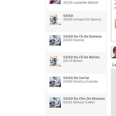
46120
Lacapelle Marival
SSIAD
46260
Limogne En Quercy
SSIAD Du Ch De Domme
24250
Domme
SSIAD Du Ch De Belves
24170
Belves
L
SSIAD De Sarlat
24200
Sarlat La Caneda
SSIAD Du Chic De Moissac
82201
Moissac Cedex