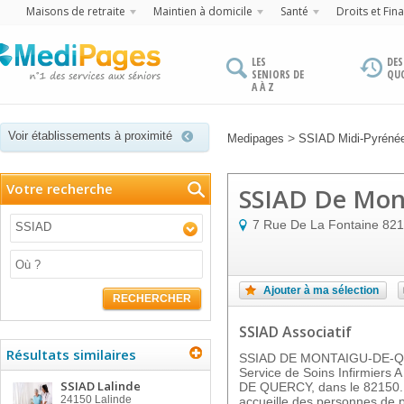
Maisons de retraite
Maintien à domicile
Santé
Droits et Fin
LES
DES
SENIORS DE
QU
A À Z
Voir établissements à proximité
>
Medipages
SSIAD Midi-Pyréné
Votre recherche
SSIAD De Mon
7 Rue De La Fontaine
821
SSIAD
Ajouter à ma sélection
RECHERCHER
SSIAD Associatif
Résultats similaires
SSIAD DE MONTAIGU-DE-QUE
Service de Soins Infirmiers 
SSIAD Lalinde
DE QUERCY, dans le 82150. T
24150
Lalinde
accueille des personnes de p