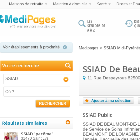
Maisons de retraite
Maintien à domicile
Santé
Droits et Fin
LES
DES
SENIORS DE
QU
A À Z
Voir établissements à proximité
>
Medipages
SSIAD Midi-Pyréné
Votre recherche
SSIAD De Bea
11 Rue Despeyrous
8250
SSIAD
Ajouter à ma sélection
RECHERCHER
SSIAD Public
Résultats similaires
SSIAD DE BEAUMONT-DE-LO
de Service de Soins Infirmiers
SSIAD "pacôme"
BEAUMONT DE LOMAGNE, dan
31470
Saint Lys
l'année, il accueille des per