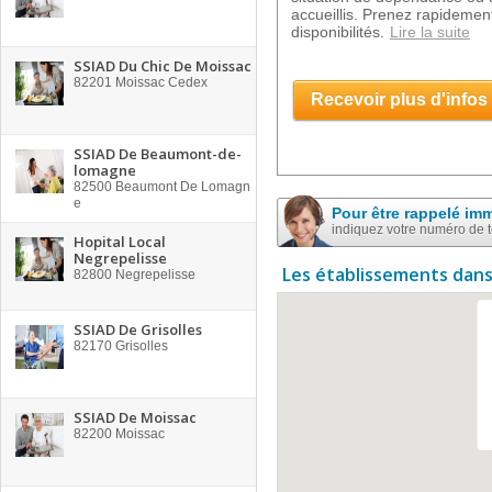
accueillis. Prenez rapidement
disponibilités.
Lire la suite
SSIAD Du Chic De Moissac
82201
Moissac Cedex
Recevoir plus d'infos
SSIAD De Beaumont-de-
lomagne
82500
Beaumont De Lomagn
e
Pour être rappelé im
indiquez votre numéro de 
Hopital Local
Negrepelisse
Les établissements dans
82800
Negrepelisse
SSIAD De Grisolles
82170
Grisolles
SSIAD De Moissac
82200
Moissac