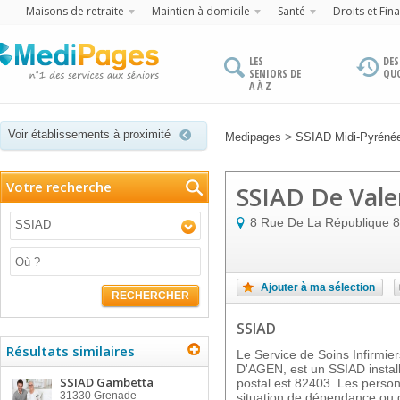
Maisons de retraite
Maintien à domicile
Santé
Droits et Fin
LES
DES
SENIORS DE
QU
A À Z
Voir établissements à proximité
>
Medipages
SSIAD Midi-Pyréné
Votre recherche
SSIAD De Vale
8 Rue De La République
8
SSIAD
Ajouter à ma sélection
RECHERCHER
SSIAD
Résultats similaires
Le Service de Soins Infirmi
D'AGEN, est un SSIAD instal
SSIAD Gambetta
postal est 82403. Les perso
31330
Grenade
situation de dépendance ou 