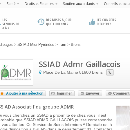
Santé
Droits et Finances
Soutien aux aidants
Conseils et actu
LES
DES MISES À JOUR
LES CONSEILS
SENIORS DE
QUOTIDIENNES
D'EXPERTS
A À Z
>
>
>
dipages
SSIAD Midi-Pyrénées
Tarn
Brens
SSIAD Admr Gaillacois
Place De La Mairie
81600
Brens
Ajouter à ma sélection
Imprimer
Envoyer
Commenta
SSIAD Associatif
du groupe ADMR
Si vous cherchez un SSIAD à proximité de chez vous, il est
probable que SSIAD ADMR GAILLACOIS puisse correspondre
à vos attentes. Ce Service de Soins Infirmiers A Domicile est à
votre disposition à BRENS dans le département 81. Contactez