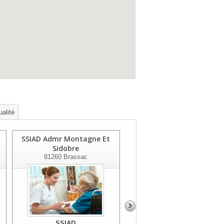
ualité
SSIAD Admr Montagne Et
SSIAD Ste Secours Miniere
Sidobre
81400
Carmaux
81260
Brassac
SSIAD
SSIAD