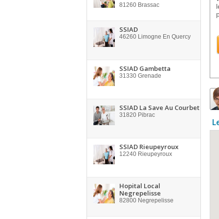
81260
Brassac
SSIAD
46260
Limogne En Quercy
SSIAD Gambetta
31330
Grenade
SSIAD La Save Au Courbet
31820
Pibrac
L
SSIAD Rieupeyroux
12240
Rieupeyroux
Hopital Local
Negrepelisse
82800
Negrepelisse