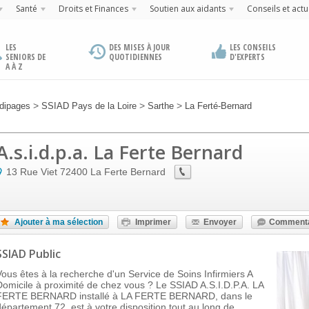
Santé
Droits et Finances
Soutien aux aidants
Conseils et actu
LES
DES MISES À JOUR
LES CONSEILS
SENIORS DE
QUOTIDIENNES
D'EXPERTS
A À Z
>
>
>
dipages
SSIAD Pays de la Loire
Sarthe
La Ferté-Bernard
A.s.i.d.p.a. La Ferte Bernard
13 Rue Viet
72400
La Ferte Bernard
Ajouter à ma sélection
Imprimer
Envoyer
Commenta
SSIAD Public
Vous êtes à la recherche d'un Service de Soins Infirmiers A
Domicile à proximité de chez vous ? Le SSIAD A.S.I.D.P.A. LA
FERTE BERNARD installé à LA FERTE BERNARD, dans le
département 72, est à votre disposition tout au long de