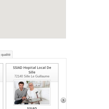
 qualité
SSIAD Hopital Local De
SSIAD Georges Coulon
Sille
72150
Le Grand Luce
72140
Sille Le Guillaume
SSIAD
SSIAD