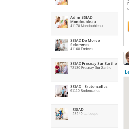
Admr SSIAD
Mondoubleau
41170
Mondoubleau
SSIAD De Moree
Selommes
41160
Freteval
SSIAD Fresnay Sur Sarthe
72130
Fresnay Sur Sarthe
L
SSIAD - Bretoncelles
61110
Bretoncelles
SSIAD
28240
La Loupe